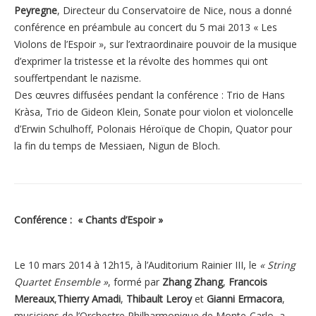
Peyregne
, Directeur du Conservatoire de Nice, nous a donné
conférence en préambule au concert du 5 mai 2013 « Les
Violons de l’Espoir », sur l’extraordinaire pouvoir de la musique
d’exprimer la tristesse et la révolte des hommes qui ont
souffertpendant le nazisme.
Des œuvres diffusées pendant la conférence : Trio de Hans
Kràsa, Trio de Gideon Klein, Sonate pour violon et violoncelle
d’Erwin Schulhoff, Polonais Héroïque de Chopin, Quator pour
la fin du temps de Messiaen, Nigun de Bloch.
Conférence : « Chants d’Espoir »
Le 10 mars 2014 à 12h15, à l’Auditorium Rainier III, le
« String
Quartet Ensemble »
, formé par
Zhang Zhang
,
Francois
Mereaux
,
Thierry Amadi
,
Thibault Leroy
et
Gianni Ermacora
,
musiciens de l’Orchestre Philharmonique de Monte-Carlo, a