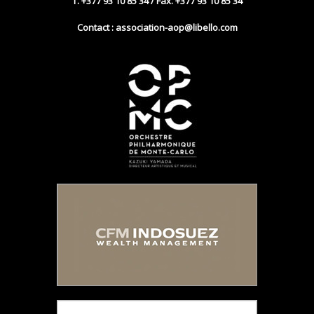
T. +377 93 10 85 34 / Fax. +377 93 10 85 34
Contact : association-aop@libello.com