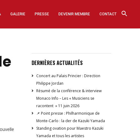
A
GALERIE
PRESSE
DEVENIR MEMBRE
CONTACT
de
DERNIÈRES ACTUALITÉS
Concert au Palais Princier : Direction
Philippe Jordan
Résumé de la conférence & interview
Monaco Info – Les « Musiciens se
racontent » 11 juin 2026
📌 Point presse : Philharmonique de
Monte-Carlo : la der de Kazuki Yamada
Standing ovation pour Maestro Kazuki
nouvelle
Yamada et tous les artistes