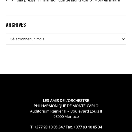
📌 Point presse : Philharmonique de Monte-Carlo : Mork en maître
ARCHIVES
Archives
LES AMIS DE L’ORCHESTRE
PHILHARMONIQUE DE MONTE-CARLO
Auditorium Rainier III – Boulevard Louis II
98000 Monaco
T. +377 93 10 85 34 / Fax. +377 93 10 85 34