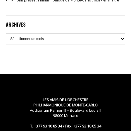
📌 Point presse : Philharmonique de Monte-Carlo : Mork en maître
ARCHIVES
Archives
LES AMIS DE L’ORCHESTRE
PHILHARMONIQUE DE MONTE-CARLO
Auditorium Rainier III – Boulevard Louis II
98000 Monaco
T. +377 93 10 85 34 / Fax. +377 93 10 85 34